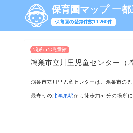
保育園マップ 一都
保育園の登録件数10,260件
鴻巣市の児童館
鴻巣市立川里児童センター（
鴻巣市立川里児童センターは、鴻巣市の児
最寄りの
北鴻巣駅
から徒歩約51分の場所