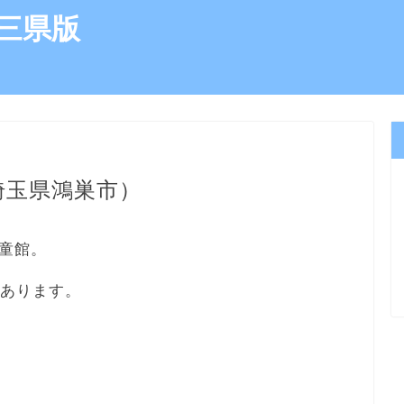
三県版
埼玉県鴻巣市）
童館。
にあります。