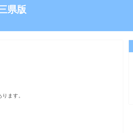
三県版
）
あります。