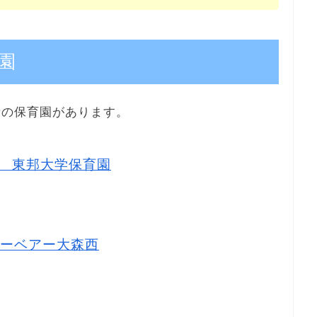
園
所の保育園があります。
 東邦大学保育園
ーベアー大森西