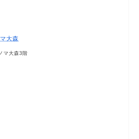
1
マ大森
チノマ大森3階