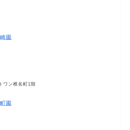
崎園
ストワン椎名町1階
町園