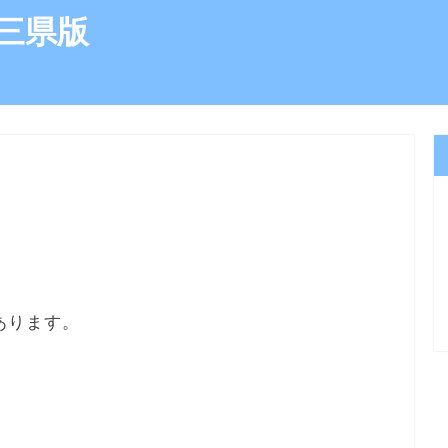
三県版
）
あります。