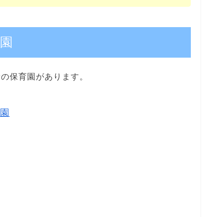
園
所の保育園があります。
園