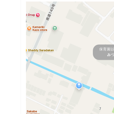
保育園
み