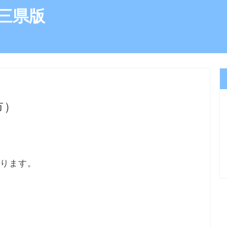
三県版
市）
あります。