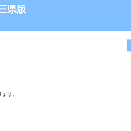
三県版
ります。