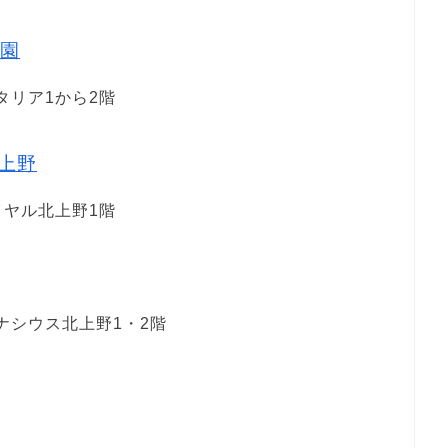
園
スタリア1から2階
上野
ロイヤル北上野1階
ルナシウス北上野1・2階