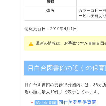
席数
備考
カラーコピー
ービス実施あ
情報更新日：2019年4月1日
最新の情報は、お手数ですが目白台図
目白台図書館の近くの保育
目白台図書館の徒歩15分圏内には、36カ
近い順に最大10件まで表示しています。
同仁美登里保育園
認可保育園