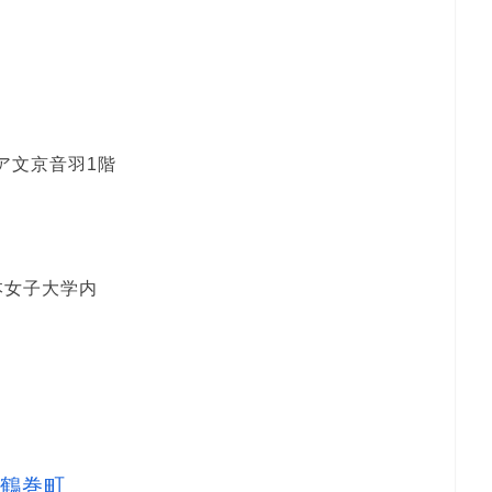
シア文京音羽1階
日本女子大学内
鶴巻町