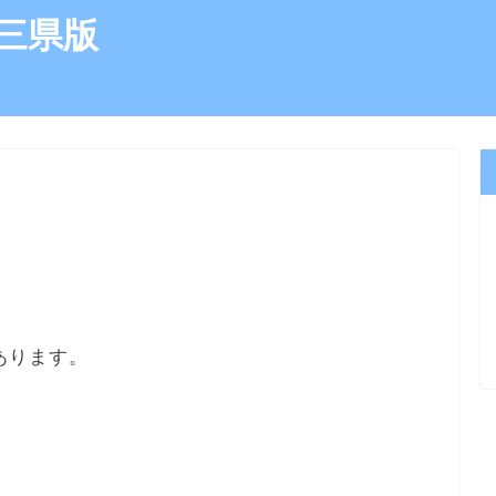
三県版
）
あります。