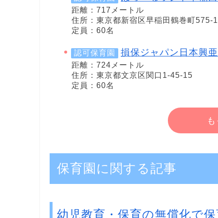
距離：717メートル
住所：東京都新宿区早稲田鶴巻町575-
定員：60名
損保ジャパン日本興亜
認可保育園
距離：724メートル
住所：東京都文京区関口1-45-15
定員：60名
も
保育園に関する記事
幼児教育・保育の無償化で保