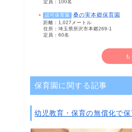
定員：100名
桑の実本郷保育園
認可保育園
距離：1,027メートル
住所：埼玉県所沢市本郷269-1
定員：60名
も
保育園に関する記事
幼児教育・保育の無償化で保