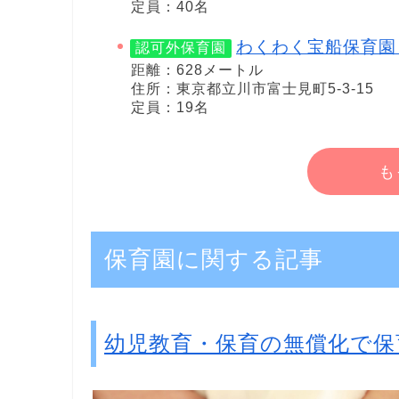
定員：40名
わくわく宝船保育園
認可外保育園
距離：628メートル
住所：東京都立川市富士見町5-3-15
定員：19名
も
保育園に関する記事
幼児教育・保育の無償化で保