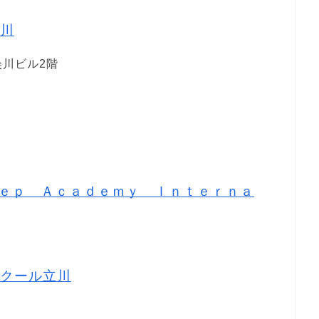
川
粂川ビル2階
1
ｅｐ Ａｃａｄｅｍｙ Ｉｎｔｅｒｎａ
クール立川