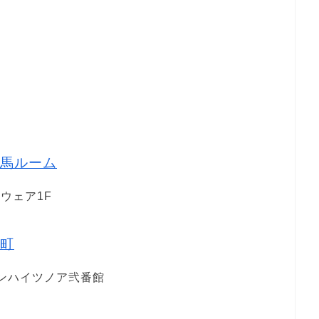
馬ルーム
クウェア1F
町
バンハイツノア弐番館