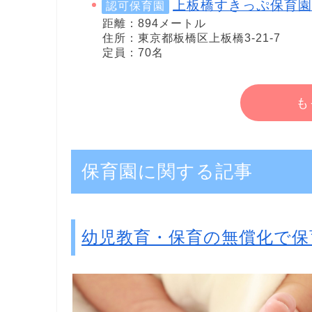
上板橋すきっぷ保育園
認可保育園
距離：894メートル
住所：東京都板橋区上板橋3-21-7
定員：70名
も
保育園に関する記事
幼児教育・保育の無償化で保