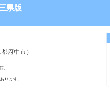
三県版
京都府中市）
館。
にあります。