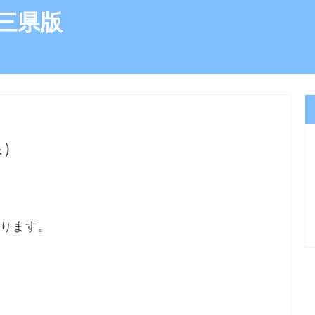
三県版
県）
あります。