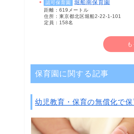
堀船南保育園
認可保育園
距離：619メートル
住所：東京都北区堀船2-22-1-101
定員：158名
も
保育園に関する記事
幼児教育・保育の無償化で保