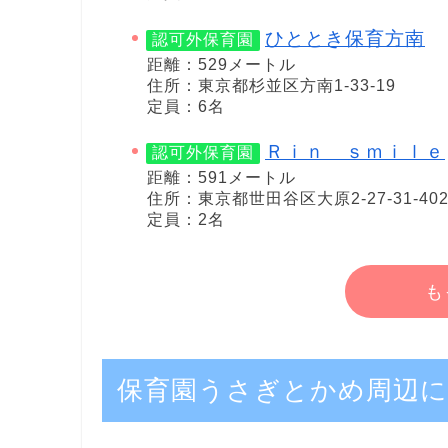
ひととき保育方南
認可外保育園
距離：529メートル
住所：東京都杉並区方南1-33-19
定員：6名
Ｒｉｎ ｓｍｉｌｅ
認可外保育園
距離：591メートル
住所：東京都世田谷区大原2-27-31-40
定員：2名
も
保育園うさぎとかめ周辺に