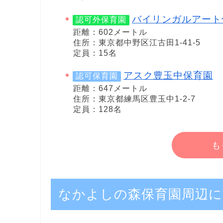
バイリンガルアート
認可外保育園
距離：602メートル
住所：東京都中野区江古田1-41-5
定員：15名
アスク豊玉中保育園
認可保育園
距離：647メートル
住所：東京都練馬区豊玉中1-2-7
定員：128名
も
なかよしの森保育園周辺に