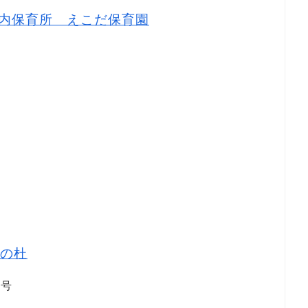
内保育所 えこだ保育園
の杜
1号