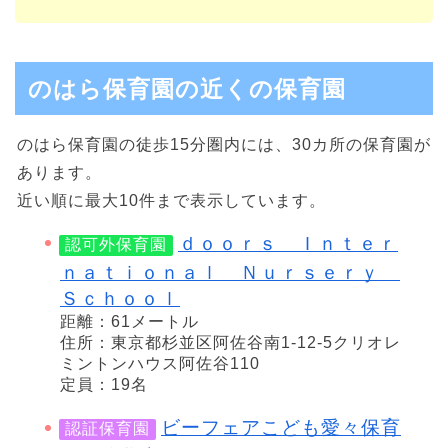
のはら保育園の近くの保育園
のはら保育園の徒歩15分圏内には、30カ所の保育園が
あります。
近い順に最大10件まで表示しています。
ｄｏｏｒｓ Ｉｎｔｅｒ
認可外保育園
ｎａｔｉｏｎａｌ Ｎｕｒｓｅｒｙ
Ｓｃｈｏｏｌ
距離：61メートル
住所：東京都杉並区阿佐谷南1-12-5クリオレ
ミントンハウス阿佐谷110
定員：19名
ビーフェアこども愛々保育
認証保育園