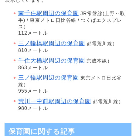
表示しています。
南千住駅周辺の保育園
JR常磐線(上野～取
手) / 東京メトロ日比谷線 / つくばエクスプレ
ス）
112メートル
三ノ輪橋駅周辺の保育園
都電荒川線）
810メートル
千住大橋駅周辺の保育園
京成本線）
863メートル
三ノ輪駅周辺の保育園
東京メトロ日比谷
線）
955メートル
荒川一中前駅周辺の保育園
都電荒川線）
980メートル
保育園に関する記事