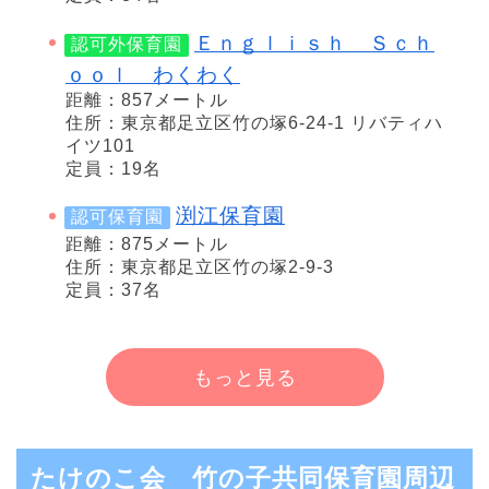
Ｅｎｇｌｉｓｈ Ｓｃｈ
認可外保育園
ｏｏｌ わくわく
距離：857メートル
住所：東京都足立区竹の塚6-24-1 リバティハ
イツ101
定員：19名
渕江保育園
認可保育園
距離：875メートル
住所：東京都足立区竹の塚2-9-3
定員：37名
もっと見る
たけのこ会 竹の子共同保育園周辺