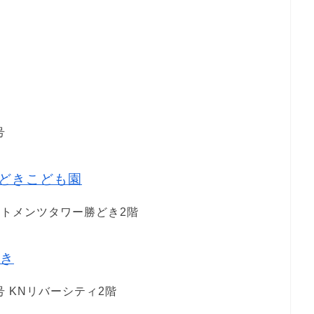
号
どきこども園
パートメンツタワー勝どき2階
き
 KNリバーシティ2階