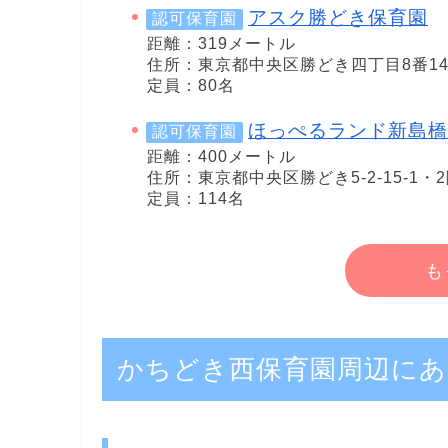
アスク勝どき保育園
認可保育園
距離：319メートル
住所：東京都中央区勝どき四丁目8番1
定員：80名
ほっぺるランド新島橋
認可保育園
距離：400メートル
住所：東京都中央区勝どき5-2-15-1・
定員：114名
も
かちどき西保育園周辺にあ