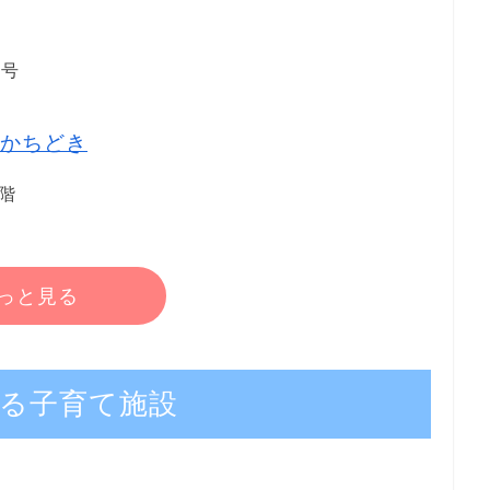
4号
かちどき
2階
っと見る
る子育て施設