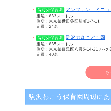
アンファン ミニョ
認可外保育園
距離：833メートル
住所：東京都世田谷区新町1-7-11
定員：24名
駒沢の森こども園
認可外保育園
距離：835メートル
住所：東京都目黒区八雲5-14-21 パ-ク矢
定員：40名
も
駒沢わこう保育園周辺にあ