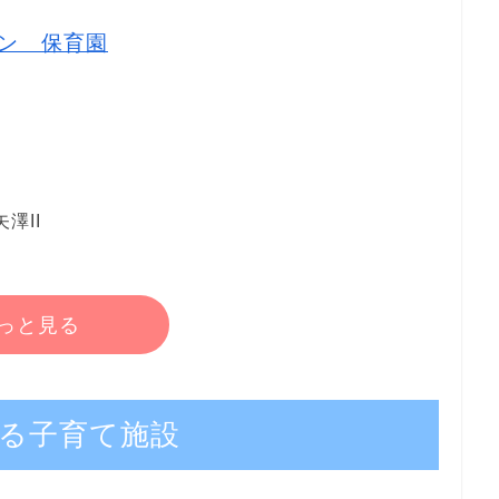
ン 保育園
澤II
っと見る
る子育て施設