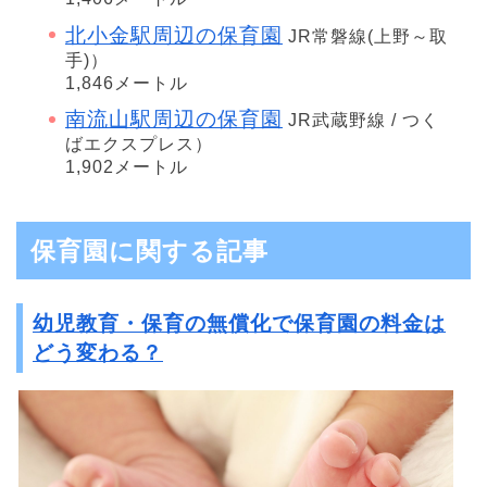
北小金駅周辺の保育園
JR常磐線(上野～取
手)）
1,846メートル
南流山駅周辺の保育園
JR武蔵野線 / つく
ばエクスプレス）
1,902メートル
保育園に関する記事
幼児教育・保育の無償化で保育園の料金は
どう変わる？