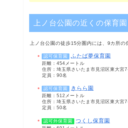
上ノ台公園の近くの保育園
上ノ台公園の徒歩15分圏内には、9カ所の
ふたば夢保育園
認可保育園
距離：454メートル
住所：埼玉県さいたま市見沼区東大宮7-7
定員：90名
きらら園
認可保育園
距離：512メートル
住所：埼玉県さいたま市見沼区東大宮7-7
定員：50名
つくし保育園
認可外保育園