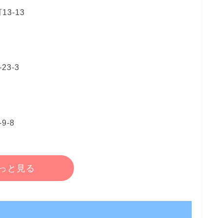
3-13
3-3
-8
っと見る