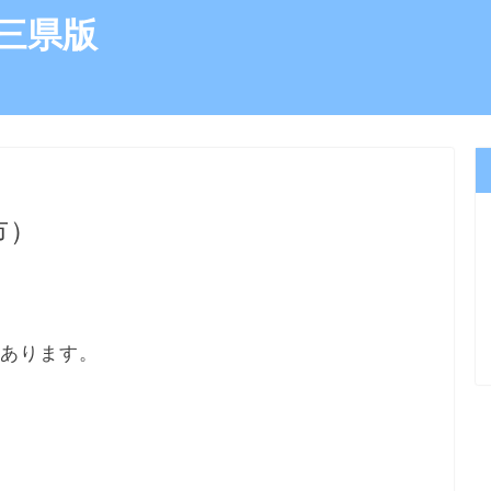
三県版
市）
にあります。