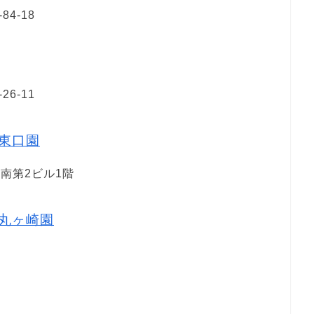
4-18
6-11
東口園
県南第2ビル1階
丸ヶ崎園