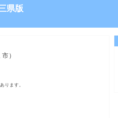
三県版
ま市）
にあります。