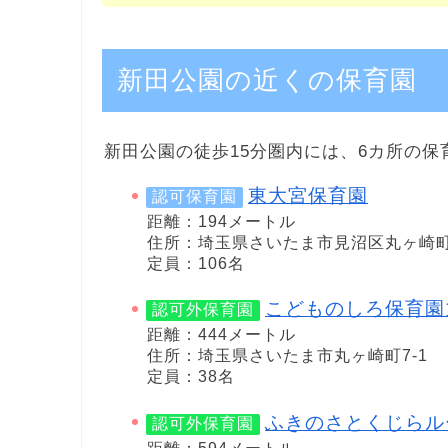
新田公園の近くの保育園
新田公園の徒歩15分圏内には、6カ所の保
東大宮保育園
認可保育園
距離：194メートル
住所：埼玉県さいたま市見沼区丸ヶ崎町1
定員：106名
こどものしろ保育園
認可外保育園
距離：444メートル
住所：埼玉県さいたま市丸ヶ崎町7-1
定員：38名
ふきのさとくじらル
認可外保育園