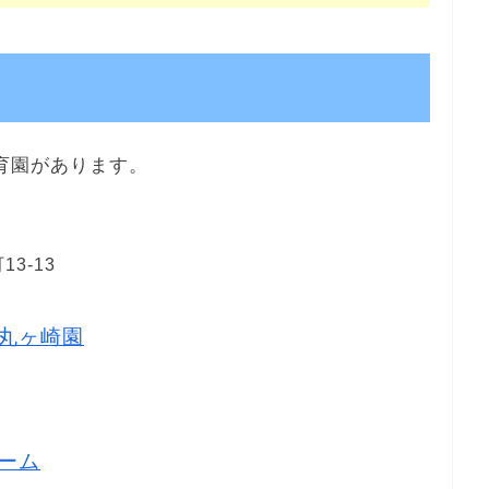
育園があります。
3-13
丸ヶ崎園
ーム