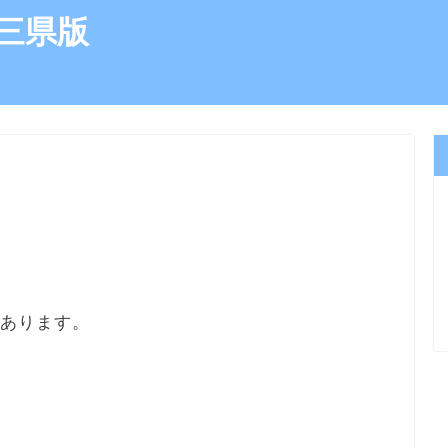
三県版
）
にあります。