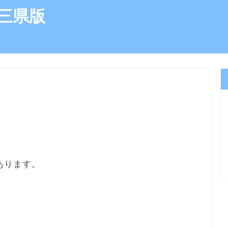
三県版
）
あります。