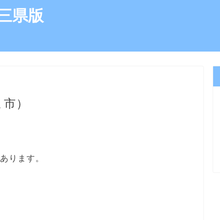
三県版
ま市）
にあります。