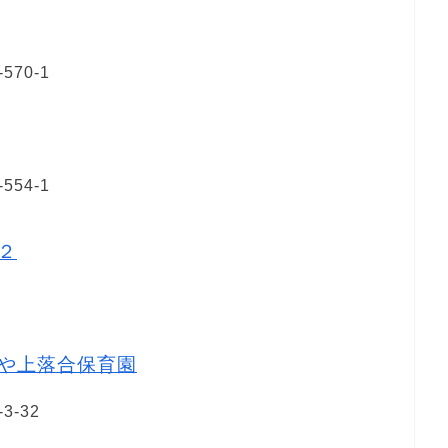
70-1
54-1
２
や上落合保育園
-32