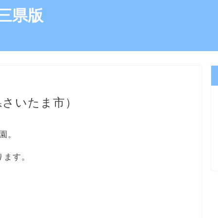
三県版
県さいたま市）
園。
ります。