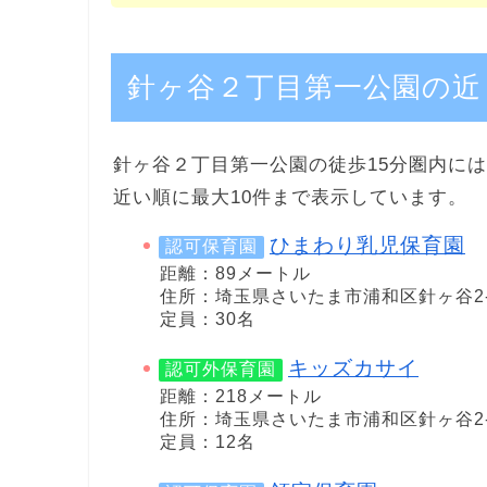
針ヶ谷２丁目第一公園の近
針ヶ谷２丁目第一公園の徒歩15分圏内には
近い順に最大10件まで表示しています。
ひまわり乳児保育園
認可保育園
距離：89メートル
住所：埼玉県さいたま市浦和区針ヶ谷2-1
定員：30名
キッズカサイ
認可外保育園
距離：218メートル
住所：埼玉県さいたま市浦和区針ヶ谷2-1
定員：12名