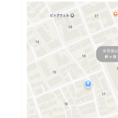
保育園
針ヶ谷