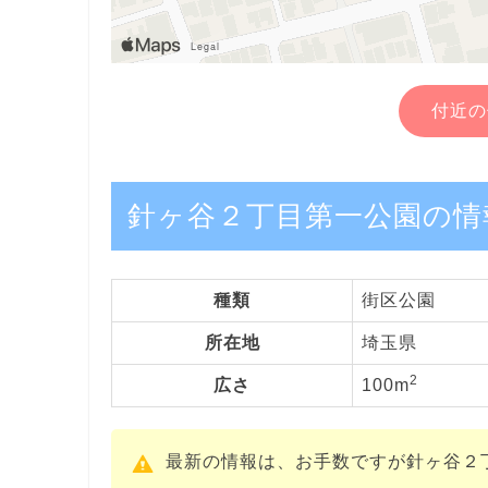
付近の
針ヶ谷２丁目第一公園の情
種類
街区公園
所在地
埼玉県
2
広さ
100m
最新の情報は、お手数ですが針ヶ谷２