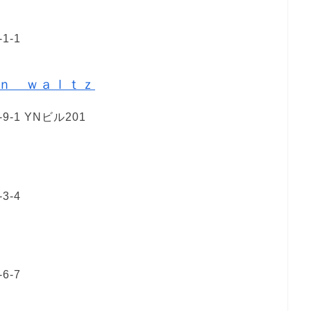
-1
ｎ ｗａｌｔｚ
1 YNビル201
-4
-7