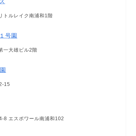
ス
 リトルレイク南浦和1階
１号園
 第一大雄ビル2階
園
-15
-8 エスポワール南浦和102