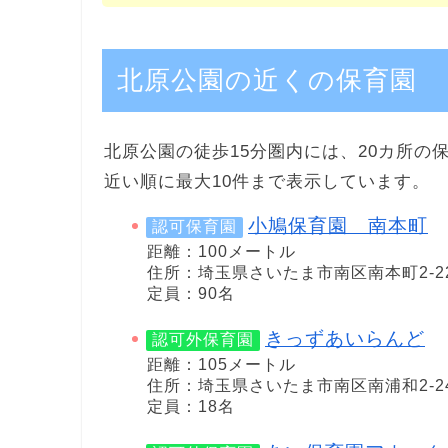
北原公園の近くの保育園
北原公園の徒歩15分圏内には、20カ所の
近い順に最大10件まで表示しています。
小鳩保育園 南本町
認可保育園
距離：100メートル
住所：埼玉県さいたま市南区南本町2-22
定員：90名
きっずあいらんど
認可外保育園
距離：105メートル
住所：埼玉県さいたま市南区南浦和2-24
定員：18名