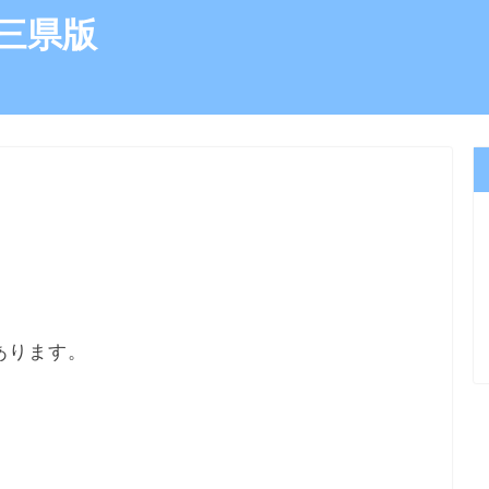
三県版
）
あります。