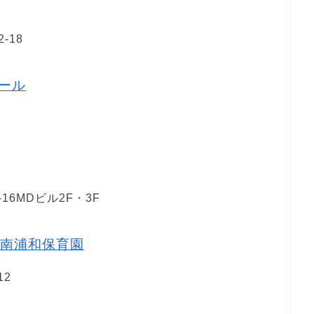
-18
ール
6MDビル2F・3F
南浦和保育園
12