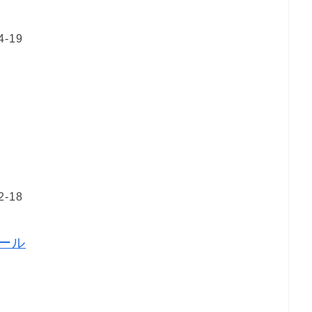
-19
-18
ール