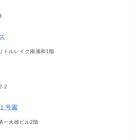
3
ス
 リトルレイク南浦和1階
-2
１号園
 第一大雄ビル2階