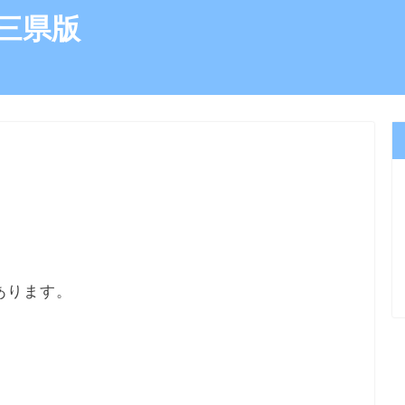
三県版
）
あります。