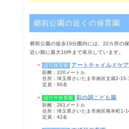
郷前公園の近くの保育園
郷前公園の徒歩15分圏内には、22カ所の
近い順に最大10件まで表示しています。
アートチャイルドケア
認可保育園
距離：220メートル
住所：埼玉県さいたま市南区文蔵2-15-
定員：60名
彩の調こども園
認可外保育園
距離：261メートル
住所：埼玉県さいたま市南区南本町1-14
定員：42名