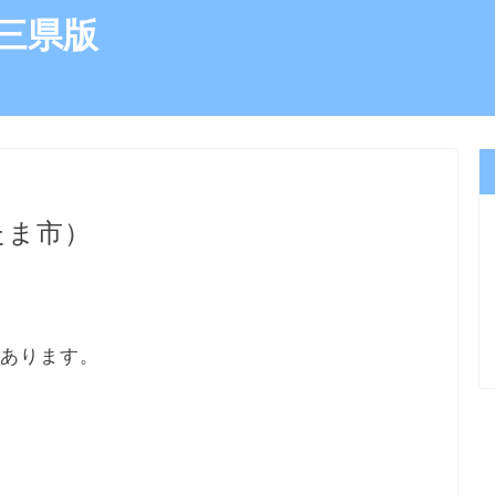
三県版
たま市）
にあります。