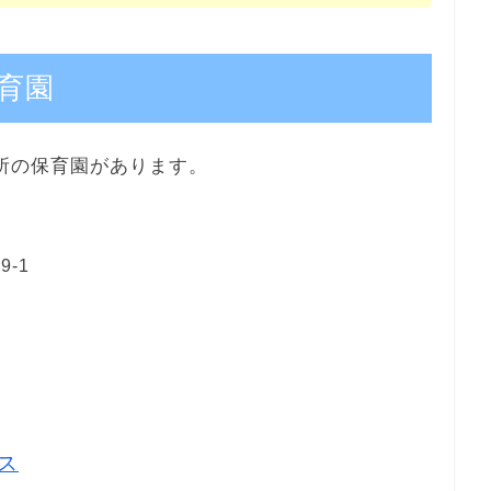
育園
カ所の保育園があります。
-1
7
ス