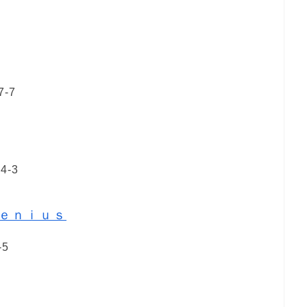
-7
-3
ｅｎｉｕｓ
5