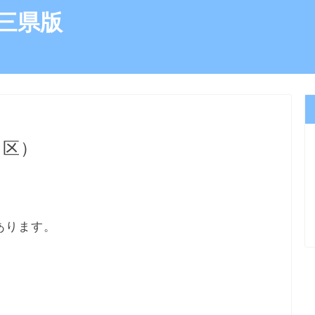
三県版
田区）
あります。