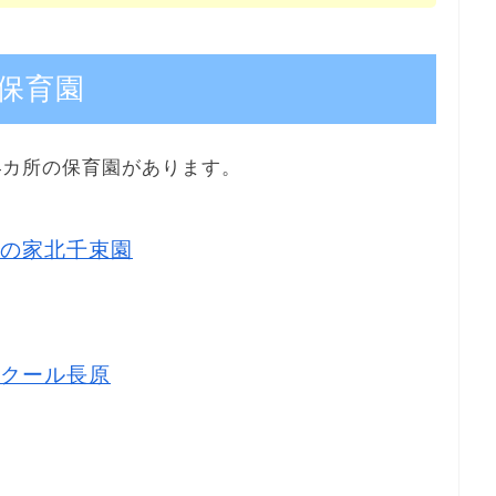
保育園
4カ所の保育園があります。
の家北千束園
クール長原