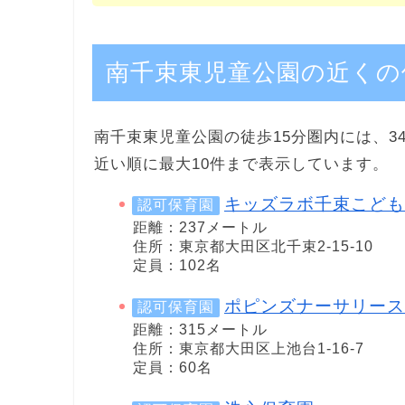
南千束東児童公園の近くの
南千束東児童公園の徒歩15分圏内には、3
近い順に最大10件まで表示しています。
キッズラボ千束こども
認可保育園
距離：237メートル
住所：東京都大田区北千束2-15-10
定員：102名
ポピンズナーサリース
認可保育園
距離：315メートル
住所：東京都大田区上池台1-16-7
定員：60名