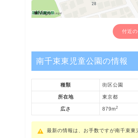
付近の
南千束東児童公園の情報
種類
街区公園
所在地
東京都
2
広さ
879m
最新の情報は、お手数ですが南千束東