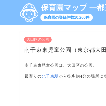
保育園マップ 一都
保育園の登録件数10,260件
大田区の公園
南千束東児童公園（東京都大
南千束東児童公園は、大田区の公園。
最寄りの
北千束駅
から徒歩約4分の場所に