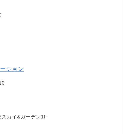
6
ーション
10
2スカイ&ガーデン1F