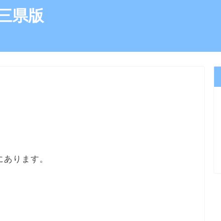
三県版
）
にあります。