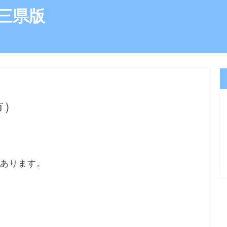
三県版
市）
にあります。