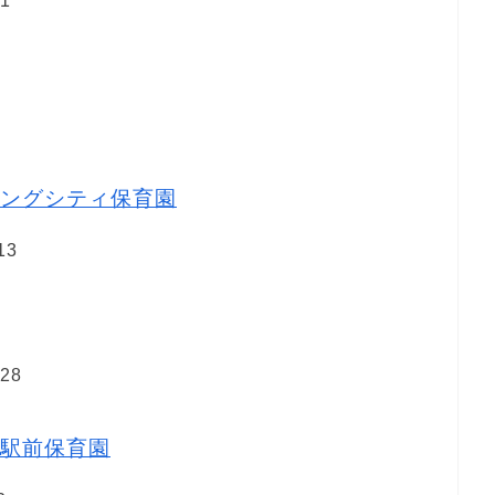
1
ングシティ保育園
13
28
駅前保育園