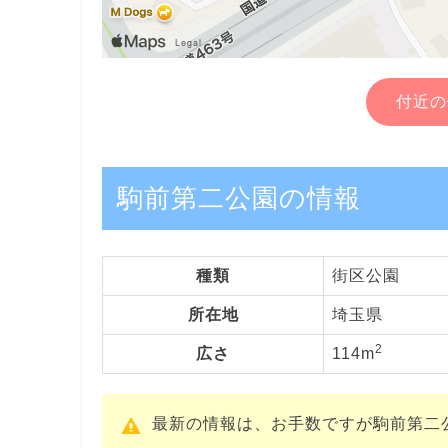
付近の
駒前第二公園の情報
種類
街区公園
所在地
埼玉県
2
広さ
114m
最新の情報は、お手数ですが駒前第二