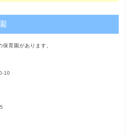
園
の保育園があります。
‐10
5