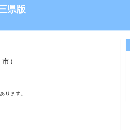
三県版
ま市）
にあります。