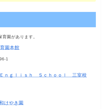
保育園があります。
育園本館
6-1
Ｅｎｇｌｉｓｈ Ｓｃｈｏｏｌ 三室校
和けやき園