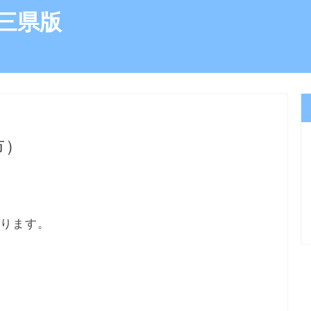
三県版
市）
あります。