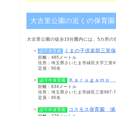
大古里公園の近くの保育園
大古里公園の徒歩15分圏内には、5カ所の
くまの子倶楽部三室保
認可保育園
距離：485メートル
住所：埼玉県さいたま市緑区大字三室49
定員：90名
Ｋａｒｕｇａｍｏ 
認可外保育園
距離：634メートル
住所：埼玉県さいたま市緑区三室987-7
定員：80名
コスモス保育園 浦
認可外保育園