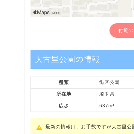
付近の
大古里公園の情報
種類
街区公園
所在地
埼玉県
2
広さ
637m
最新の情報は、お手数ですが大古里公