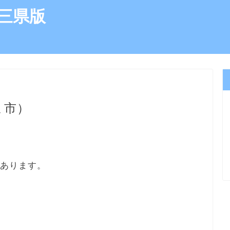
三県版
ま市）
にあります。