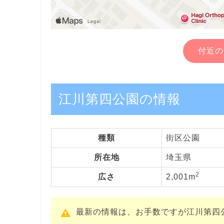
付近の
江川第四公園の情報
種類
街区公園
所在地
埼玉県
2
広さ
2,001m
最新の情報は、お手数ですが江川第四