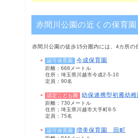
赤間川公園の近くの保育園
赤間川公園の徒歩15分圏内には、4カ所の
今成保育園
認可保育園
距離：668メートル
住所：埼玉県川越市今成2-5-10
定員：90名
幼保連携型初雁幼稚
認定こども園
距離：730メートル
住所：埼玉県川越市大手町8-5
定員：75名
増美保育園 田町
認可保育園