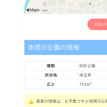
付近の
赤間川公園の情報
種類
街区公園
所在地
埼玉県
2
広さ
751m
最新の情報は、お手数ですが赤間川公