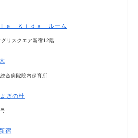
ｌｅ Ｋｉｄｓ ルーム
 アグリスクエア新宿12階
木
東京総合病院院内保育所
よぎの杜
1号
新宿