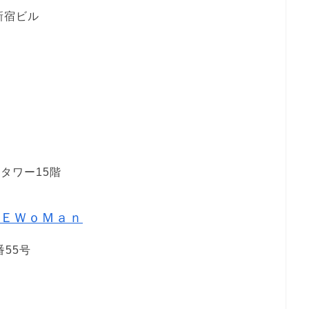
新宿ビル
ナタワー15階
ＥＷｏＭａｎ
55号