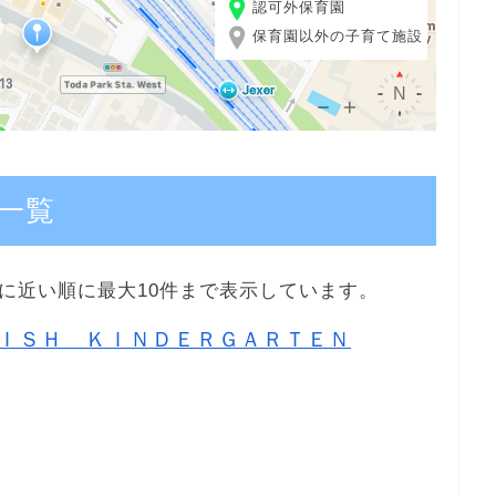
認可外保育園
保育園以外の子育て施設
一覧
に近い順に最大10件まで表示しています。
ＩＳＨ ＫＩＮＤＥＲＧＡＲＴＥＮ