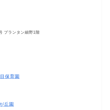
号 プランタン細野1階
目保育園
が丘園