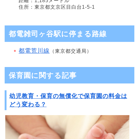
距離：1,185メートル
住所：東京都文京区目白台1-5-1
都電雑司ヶ谷駅に停まる路線
都電荒川線
（東京都交通局）
保育園に関する記事
幼児教育・保育の無償化で保育園の料金は
どう変わる？