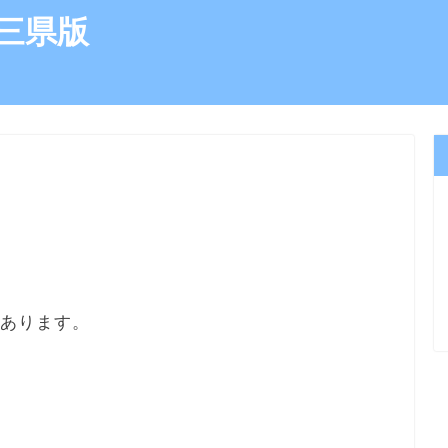
三県版
）
にあります。