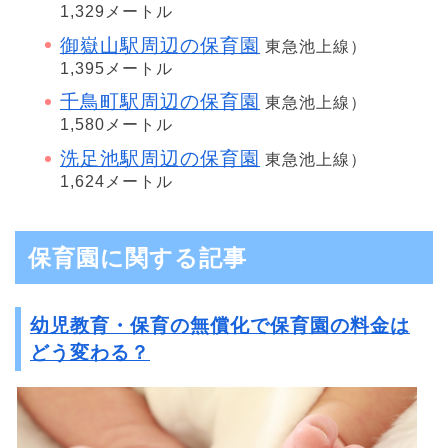
1,329メートル
御嶽山駅周辺の保育園
東急池上線）
1,395メートル
千鳥町駅周辺の保育園
東急池上線）
1,580メートル
洗足池駅周辺の保育園
東急池上線）
1,624メートル
保育園に関する記事
幼児教育・保育の無償化で保育園の料金は
どう変わる？