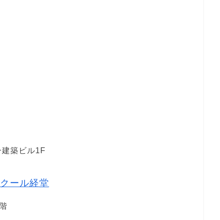
一建築ビル1F
クール経堂
1階