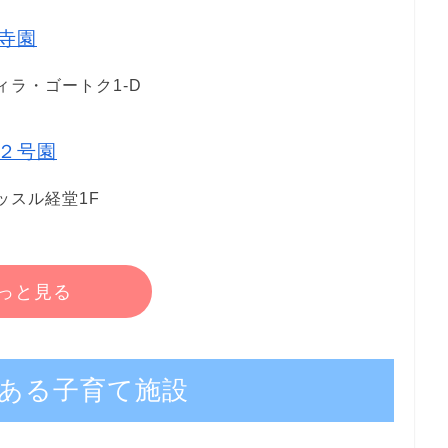
寺園
ィラ・ゴートク1-D
２号園
ッスル経堂1F
っと見る
ある子育て施設