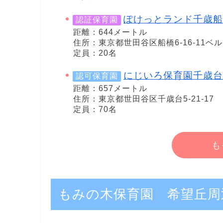
ぽけっとランド千歳船
認証保育園
距離：644メートル
住所：東京都世田谷区船橋6-16-11
定員：20名
にじいろ保育園千歳台
認可保育園
距離：657メートル
住所：東京都世田谷区千歳台5-21-17
定員：70名
も
もみの木保育園 希望丘周