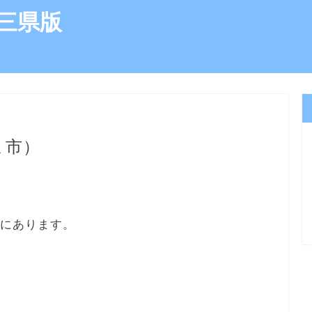
三県版
ま市）
所にあります。