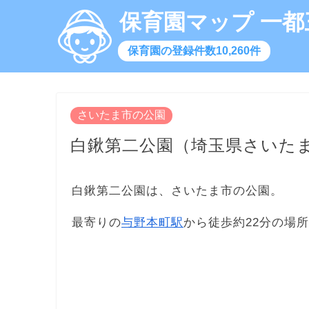
保育園マップ 一都
保育園の登録件数10,260件
さいたま市の公園
白鍬第二公園（埼玉県さいた
白鍬第二公園は、さいたま市の公園。
最寄りの
与野本町駅
から徒歩約22分の場