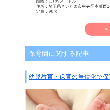
距離：1,189メートル
住所：埼玉県さいたま市中央区本町西2-1
定員：90名
も
保育園に関する記事
幼児教育・保育の無償化で保