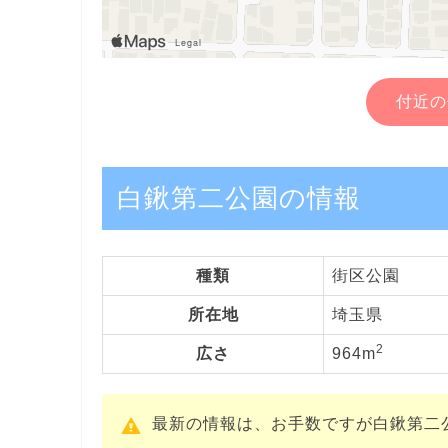
付近の
白鍬第二公園の情報
種類
街区公園
所在地
埼玉県
2
広さ
964m
最新の情報は、お手数ですが白鍬第二