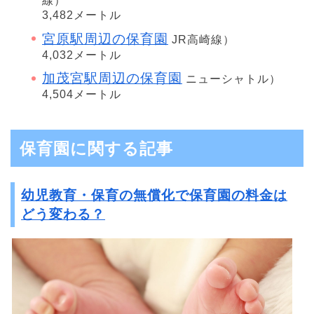
線）
3,482メートル
宮原駅周辺の保育園
JR高崎線）
4,032メートル
加茂宮駅周辺の保育園
ニューシャトル）
4,504メートル
保育園に関する記事
幼児教育・保育の無償化で保育園の料金は
どう変わる？